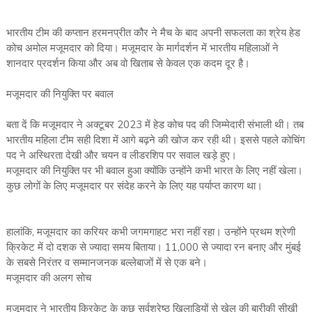
भारतीय टीम की कप्‍तान हरमनप्रीत कौर ने मैच के बाद अपनी सफलता का श्रेय हेड
कोच अमोल मजूमदार को दिया। मजूमदार के मार्गदर्शन में भारतीय महिलाओं ने
शानदार प्रदर्शन किया और अब वो खिताब से केवल एक कदम दूर है।
मजूमदार की नियुक्ति पर बवाल
बता दें कि मजूमदार ने अक्‍टूबर 2023 में हेड कोच पद की जिम्‍मेदारी संभाली थी। तब
भारतीय महिला टीम सही दिशा में आगे बढ़ने की खोज कर रही थी। इससे पहले कोचिंग
पद ने अस्थिरता देखी और चयन व लीडरशिप पर सवाल खड़े हुए।
मजूमदार की नियुक्ति पर भी बवाल हुआ क्‍योंकि उन्‍होंने कभी भारत के लिए नहीं खेला।
कुछ लोगों के लिए मजूमदार पर संदेह करने के लिए यह पर्याप्‍त कारण था।
हालांकि, मजूमदार का करियर कभी जगमगाहट भरा नहीं रहा। उन्‍होंने प्रथम श्रेणी
क्रिकेट में दो दशक से ज्‍यादा समय बिताया। 11,000 से ज्‍यादा रन बनाए और मुंबई
के सबसे निरंतर व सम्‍मानजनक बल्‍लेबाजों में से एक बने।
मजूमदार की अलग सोच
मजूमदार ने भारतीय क्रिकेट के कुछ सर्वश्रेष्‍ठ खिलाड़‍ियों से खेल की बारीकी सीखी