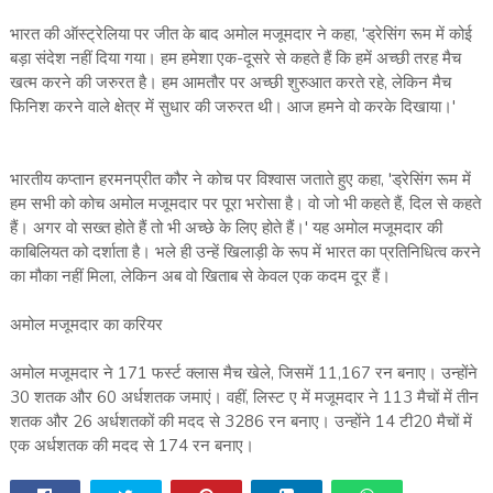
भारत की ऑस्‍ट्रेलिया पर जीत के बाद अमोल मजूमदार ने कहा, 'ड्रेसिंग रूम में कोई
बड़ा संदेश नहीं दिया गया। हम हमेशा एक-दूसरे से कहते हैं कि हमें अच्‍छी तरह मैच
खत्‍म करने की जरुरत है। हम आमतौर पर अच्‍छी शुरुआत करते रहे, लेकिन मैच
फिनिश करने वाले क्षेत्र में सुधार की जरुरत थी। आज हमने वो करके दिखाया।'
भारतीय कप्‍तान हरमनप्रीत कौर ने कोच पर विश्‍वास जताते हुए कहा, 'ड्रेसिंग रूम में
हम सभी को कोच अमोल मजूमदार पर पूरा भरोसा है। वो जो भी कहते हैं, दिल से कहते
हैं। अगर वो सख्‍त होते हैं तो भी अच्‍छे के लिए होते हैं।' यह अमोल मजूमदार की
काबिलियत को दर्शाता है। भले ही उन्‍हें खिलाड़ी के रूप में भारत का प्रतिनिधित्‍व करने
का मौका नहीं मिला, लेकिन अब वो खिताब से केवल एक कदम दूर हैं।
अमोल मजूमदार का करियर
अमोल मजूमदार ने 171 फर्स्‍ट क्‍लास मैच खेले, जिसमें 11,167 रन बनाए। उन्‍होंने
30 शतक और 60 अर्धशतक जमाएं। वहीं, लिस्‍ट ए में मजूमदार ने 113 मैचों में तीन
शतक और 26 अर्धशतकों की मदद से 3286 रन बनाए। उन्‍होंने 14 टी20 मैचों में
एक अर्धशतक की मदद से 174 रन बनाए।