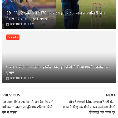
30 चौके, 2 छक्के और 170 का स्ट्राइक रेट... साल के आखिरी दिन
मैदान पर आया 'पांड्या' प्रलय
DECEMBER 31, 2025
Sports
भारत-श्रीलंका से लेकर इंग्‍लैंड तक, इन देशों ने किया अपने स्‍क्वॉड का
एलान
DECEMBER 31, 2025
PREVIOUS
NEXT
यह पक्का किया जाए कि...', अमेरिका फिर से
कौन हैं Amol Muzumdar? नहीं खेला
क्यों करना चाहता है न्यूक्लियर टेस्टिंग? जेडी
भारत के लिए एक भी मैच, अब वर्ल्‍ड कप जीतने
वेंस ने बताया
से केवल एक कदम दूर