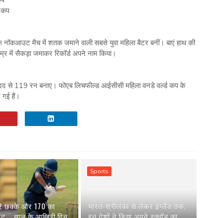
ड कप
के नॉकआउट मैच में शतक जमाने वाली सबसे युवा महिला बैटर बनीं। बाएं हाथ की
र में सैकड़ा जमाकर रिकॉर्ड अपने नाम किया।
की मदद से 119 रन बनाए। फोएब लिचफील्‍ड आईसीसी महिला वनडे वर्ल्‍ड कप के
गई हैं।
Sports
 2 छक्के और 170 का
भारत-श्रीलंका से लेकर इंग्‍लैंड तक,
रेट... साल के आखिरी दिन
इन देशों ने किया अपने स्‍क्वॉड का