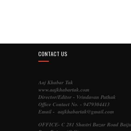
CONTACT US
Aaj Khabar Tak
www.aajkhabartak.com
Director/Editor - Vrindavan Pathak
Office Contact No. - 9479304413
Email - aajkhabartak@gmail.com
OFFICE- C 281 Shastri Bazar Road Baij