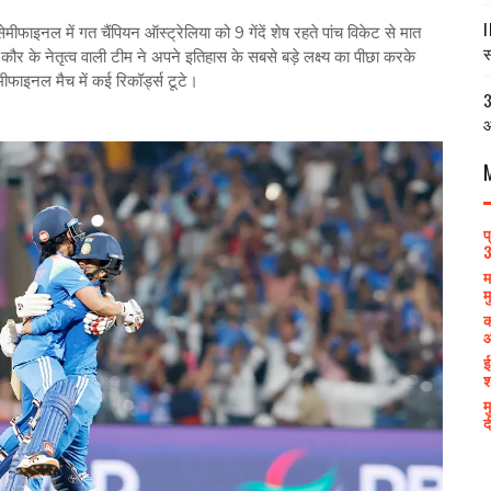
I
ीफाइनल में गत चैंपियन ऑस्‍ट्रेलिया को 9 गेंदें शेष रहते पांच विकेट से मात
स
ौर के नेतृत्‍व वाली टीम ने अपने इतिहास के सबसे बड़े लक्ष्‍य का पीछा करके
ीफाइनल मैच में कई रिकॉर्ड्स टूटे।
3
आ
प
3
म
म
क
आ
ई
श
म
द