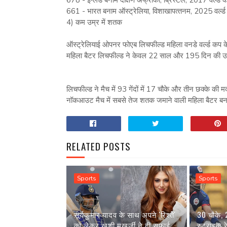
661 - भारत बनाम ऑस्‍ट्रेलिया, विशाखापत्‍तनम, 2025 वर्ल्‍
4) कम उम्र में शतक
ऑस्‍ट्रेलियाई ओपनर फोएब लिचफील्‍ड महिला वनडे वर्ल्‍ड कप 
महिला बैटर लिचफील्‍ड ने केवल 22 साल और 195 दिन की उम्
लिचफील्‍ड ने मैच में 93 गेंदों में 17 चौके और तीन छक्‍के 
नॉकआउट मैच में सबसे तेज शतक जमाने वाली महिला बैटर बन 
RELATED POSTS
Sports
Sports
सूर्यकुमार यादव के साथ अपने 'रिश्ते'
30 चौके,
को लेकर खुशी मुखर्जी ने दी सफाई,
स्ट्राइक 