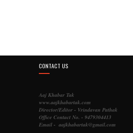
CONTACT US
Aaj Khabar Tak
www.aajkhabartak.com
Director/Editor - Vrindavan Pathak
Office Contact No. - 9479304413
Email - aajkhabartak@gmail.com