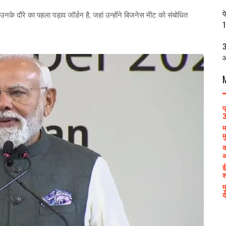
प
। उनके दौरे का पहला पड़ाव जॉर्डन है, जहां उन्होंने बिजनेस मीट को संबोधित
1
3
आ
प
3
म
म
क
आ
ई
श
म
द