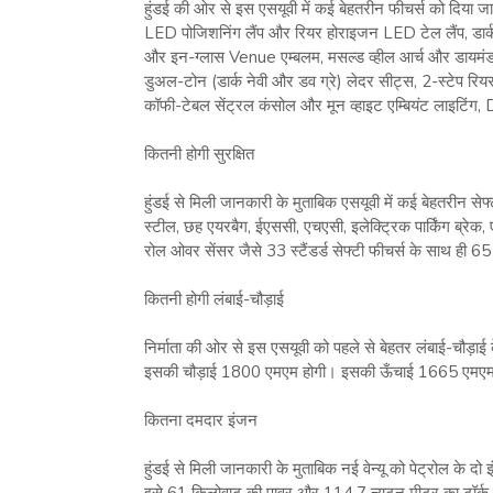
हुंडई की ओर से इस एसयूवी में कई बेहतरीन फीचर्स को दिया 
LED पोजिशनिंग लैंप और रियर होराइजन LED टेल लैंप, डार्क 
और इन-ग्लास Venue एम्बलम, मसल्ड व्हील आर्च और डायमंड-क
डुअल-टोन (डार्क नेवी और डव ग्रे) लेदर सीट्स, 2-स्टेप रि
कॉफी-टेबल सेंट्रल कंसोल और मून व्हाइट एम्बियंट लाइटिंग, D
कितनी होगी सुरक्षित
हुंडई से मिली जानकारी के मुताबिक एसयूवी में कई बेहतरीन स
स्‍टील, छह एयरबैग, ईएससी, एचएसी, इलेक्‍ट्रिक पार्किंग ब्रेक, ए
रोल ओवर सेंसर जैसे 33 स्‍टैंडर्ड सेफ्टी फीचर्स के साथ ही 65
कितनी होगी लंबाई-चौड़ाई
निर्माता की ओर से इस एसयूवी को पहले से बेहतर लंबाई-चौड़
इसकी चौड़ाई 1800 एमएम होगी। इसकी ऊँचाई 1665 एमएम
कितना दमदार इंजन
हुंडई से मिली जानकारी के मुताबिक नई वेन्‍यू को पेट्रोल के 
इसे 61 किलोवाट की पावर और 114.7 न्‍यूटन मीटर का टॉर्क म