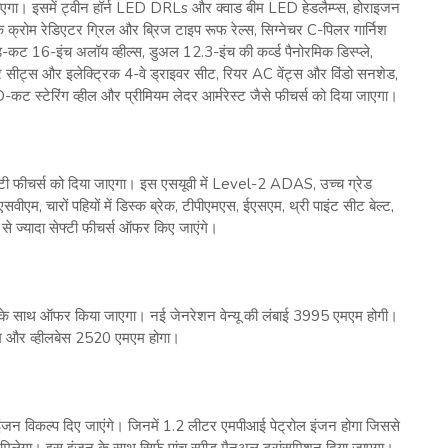
जाएगा। इसमें ट्वीन हॉर्न LED DRLs और क्वाड बीम LED हेडलैम्प्स, होराइजन
क्रोम रेडिएटर ग्रिल और ब्रिज टाइप रूफ रेल्स, सिग्नेचर C-पिलर गार्निश
ट 16-इंच अलॉय व्हील्स, डुअल 12.3-इंच की कर्व्ड पैनोरमिक डिस्प्ले,
यर सीट्स और इलेक्ट्रिक 4-वे ड्राइवर सीट, रियर AC वेंट्स और विंडो सनशेड,
-कट स्टेरिंग व्हील और प्रीमियम लेदर आर्मरेस्ट जैसे फीचर्स को दिया जाएगा।
ेफ्टी फीचर्स को दिया जाएगा। इस एसयूवी में Level-2 ADAS, उच्‍च ग्रेड
सवीएम, चारों पहियों में डिस्‍क ब्रेक, टीपीएमएस, ईएसएम, थ्री पाइंट सीट बेल्‍ट,
 से ज्‍यादा सेफ्टी फीचर्स ऑफर किए जाएंगे।
ाई के साथ ऑफर किया जाएगा। नई जेनरेशन वेन्‍यू की लंबाई 3995 एमएम होगी।
 और व्हीलबेस 2520 एमएम होगा।
दो इंजन विकल्‍प दिए जाएंगे। जिनमें 1.2 लीटर एमपीआई पेट्रोल इंजन होगा जिससे
िलेगा। इस इंजन के साथ सिर्फ पांच स्‍पीड मैनुअल ट्रांसमिशन दिया जाएगा।