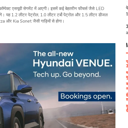
प
पेक्ट एसयूवी सेगमेंट में आएगी। इसमें कई बेहतरीन फीचर्स जैसे LED
1
 होंगे। यह 1.2 लीटर पेट्रोल, 1.0 लीटर टर्बो पेट्रोल और 1.5 लीटर डीजल
a और Kia Sonet जैसी गाड़ियों से होगा।
3
आ
प
3
म
म
क
आ
ई
श
म
द