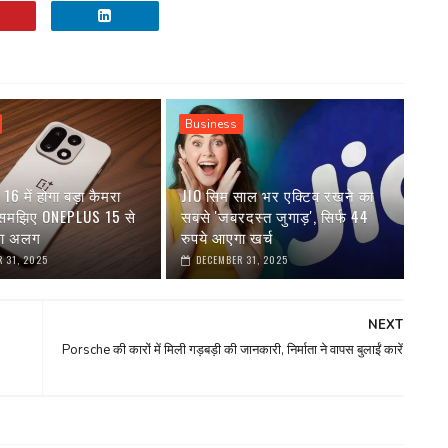
Business
6 में होगा बड़ा कैमरा
JIO सिम साल भर एक्टिव रखने का
 समझिए ONEPLUS 15 से
सबसे 'जबरदस्त जुगाड़', सिर्फ 44
गा अलग
रुपये आएगा खर्च
 31, 2025
DECEMBER 31, 2025
NEXT
;
Porsche की कारों में मिली गड़बड़ी की जानकारी, निर्माता ने वापस बुलाईं कारें