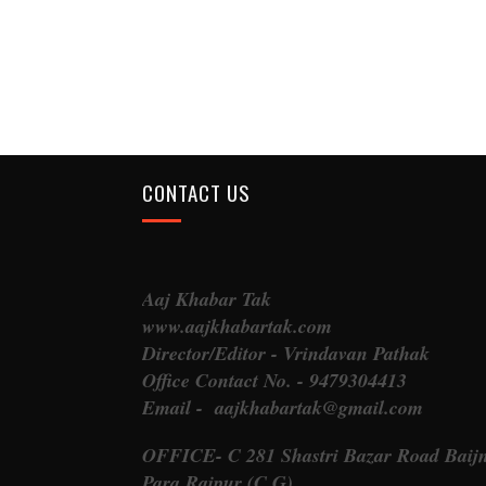
CONTACT US
Aaj Khabar Tak
www.aajkhabartak.com
Director/Editor - Vrindavan Pathak
Office Contact No. - 9479304413
Email - aajkhabartak@gmail.com
OFFICE- C 281 Shastri Bazar Road Baij
Para Raipur (C.G)