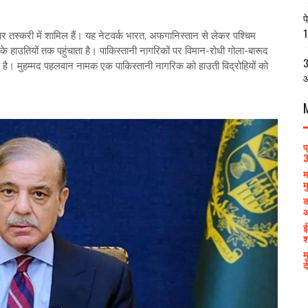
प
1
ियार तस्करी में शामिल हैं। यह नेटवर्क भारत, अफगानिस्तान से लेकर पश्चिम
 हाउतियों तक पहुंचाता है। पाकिस्तानी नागरिकों पर विमान-रोधी गोला-बारूद
3
रोप है। मुहम्मद पहलवान नामक एक पाकिस्तानी नागरिक को हाउती विद्रोहियों को
आ
प
3
म
म
क
आ
ई
श
म
द