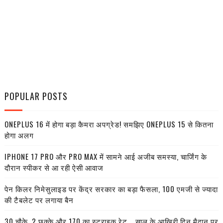
POPULAR POSTS
ONEPLUS 16 में होगा बड़ा कैमरा अपग्रेड! समझिए ONEPLUS 15 से कितना
होगा अलग
IPHONE 17 PRO और PRO MAX में सामने आई अजीब समस्या, चार्जिंग के
दौरान स्पीकर से आ रही ऐसी आवाज
पेन किलर निमेसुलाइड पर केंद्र सरकार का बड़ा फैसला, 100 एमजी से ज्यादा
की टैबलेट पर लगाया बैन
30 चौके, 2 छक्के और 170 का स्ट्राइक रेट... साल के आखिरी दिन मैदान पर