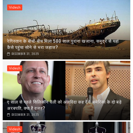
Videsh
रेगिस्तान के बीचों-बीच मिला 500 साल पुराना खजाना, समुद्र से यहां
कैसे पहुंचा सोने से भरा जहाज?
DECEMBER 31, 2025
Videsh
ए साल से पहले सिलिकॉन वैली को अलविदा कह देंगे अमेरिका के दो बड़े
अरबपति, क्या है वजह?
DECEMBER 31, 2025
Videsh