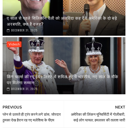
ए साल से पहले सिलिकॉन वैली को अलविदा कह देंगे अमेरिका के दो बड़े
अरबपति, क्या है वजह?
DECEMBER 31, 2025
Videsh
किंग चार्ल्स की न्यू ईयर लिस्ट में शमिल हुए ये भारतीय, नए साल के मौके
पर मिलेगा सम्मान
DECEMBER 31, 2025
PREVIOUS
NEXT
प्लेन से उतरते ही ट्रंप करने लगे डांस, जोरदार
अमेरिका की लिंकन यूनिवर्सिटी में गोलीबारी,
ठुमका देख हैरान रह गए मलेशिया के पीएम
कई लोग घायल; हमलावर की तलाश जारी