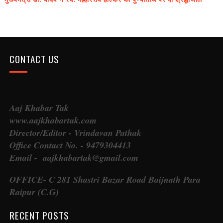
CONTACT US
Aaj Khabar Tak
www.aajkhabartak.com
Director/Editor - Vrindavan Pathak
Office Contact No. - 9479304413
Email - aajkhabartak@gmail.com
OFFICE- C 281 Shastri Bazar Road Baijnath Para
Raipur (C.G)
RECENT POSTS