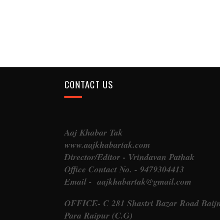
CONTACT US
Aaj Khabar Tak
www.aajkhabartak.com
Director/Editor - Vrindavan Pathak
Office Contact No. - 9479304413
Email - aajkhabartak@gmail.com
OFFICE- C 281 Shastri Bazar Road Baij
Para Raipur (C.G)