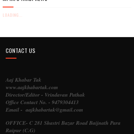
LOADING...
CONTACT US
Aaj Khabar Tak
www.aajkhabartak.com
Director/Editor - Vrindavan Pathak
Office Contact No. - 9479304413
Email - aajkhabartak@gmail.com
OFFICE- C 281 Shastri Bazar Road Baijnath Para
Raipur (C.G)