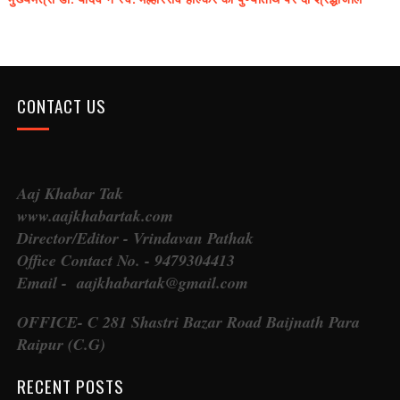
CONTACT US
Aaj Khabar Tak
www.aajkhabartak.com
Director/Editor - Vrindavan Pathak
Office Contact No. - 9479304413
Email - aajkhabartak@gmail.com
OFFICE- C 281 Shastri Bazar Road Baijnath Para
Raipur (C.G)
RECENT POSTS