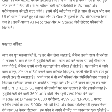
Gemini जैसे लेटेस्ट फीचर्स इस्तेमाल किए। ये फीचर्स सही काम करते हैं और कुछ
नोट बनाने में हेल्प की। ये AI फीचर्स डेली प्रोडक्टिविटी के लिए छात्रों और
प्रोफेशनल्स की पूरी मदद करेंगे। इसमें कोई ब्लोटवेयर नहीं है, साथ ही स्मूथ और कम
UI को ध्यान में रखते हुए इसे खास तौर पर Gen Z यूजर्स के लिए ऑप्टिमाइज किया
गया है। इसमें आपको AI Recorder और AI Studio जैसे लेटेस्ट फीचर्स भी
मिलते हैं।
फाइनल वर्डिक्ट
आज का युवा महत्वाकांक्षी है, वह हर चीज लेना चाहता है, लेकिन इसके साथ वो भरोसा
भी चाहता है- कम कीमत में ड्यूरेबिलिटी का। फोन खरीदते समय हम कई चीजों पर
ध्यान देते हैं, लेकिन उसमें सबसे महत्वपूर्ण चीज कीमत ही होती है। यह कॉलेज में जाने
वाला छात्र, फोन पर वीडियो बनाने वाला कॉन्टेंट क्रिएटर, पहली नौकरी पाने वाले युवा
अच्छी तरह से समझता है। अपने फोन में वो सभी फीचर्स और स्पेसिफिकेशन चाहता है,
जिसका इस्तेमाल करके वह अपडेटेड महसूस करे और अपने सपने को पूरा कर सके।
यहां OPPO K13x 5G युवाओं की उम्मीदों पर खरा उतरता है और इसकी वजह है-
ड्यूरेबिलिटी देने वाली 360° आर्मर बॉडी, लैग-फ्री एक्सपीरियंस देने वाला
MediaTek Dimensity 6300 प्रोसेसर, 45W SUPERVOOC फास्ट
चार्जिंग सपोर्ट के साथ 6,000mAh की बैटरी और बेहतर फोटोग्राफी एक्सपीरियंस
देने वाला AI कैमरा सेटअप। इस फोन ने अपने सेगमेंट एक जबरदस्त छाप छोड़ी है -