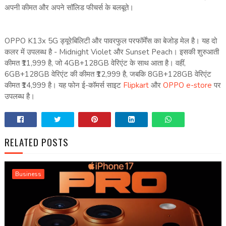
अपनी कीमत और अपने सॉलिड फीचर्स के बलबूते।
OPPO K13x 5G ड्यूरेबिलिटी और पावरफुल परफॉर्मेंस का बेजोड़ मेल है। यह दो
कलर में उपलब्ध है - Midnight Violet और Sunset Peach। इसकी शुरुआती
कीमत ₹11,999 है, जो 4GB+128GB वेरिएंट के साथ आता है। वहीं,
6GB+128GB वेरिएंट की कीमत ₹12,999 है, जबकि 8GB+128GB वेरिएंट
कीमत ₹14,999 है। यह फोन ई-कॉमर्स साइट
Flipkart
और
OPPO e-store
पर
उपलब्ध है।
RELATED POSTS
Business