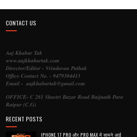
CONTACT US
Aaj Khabar Tak
www.aajkhabartak.com
Director/Editor - Vrindavan Pathak
Office Contact No. - 9479304413
Email - aajkhabartak@gmail.com
OFFICE- C 281 Shastri Bazar Road Baijnath Para
Raipur (C.G)
RECENT POSTS
IPHONE 17 PRO और PRO MAX में सामने आई