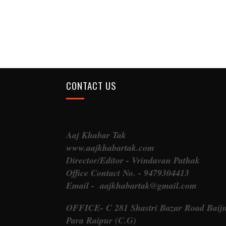
CONTACT US
Aaj Khabar Tak
www.aajkhabartak.com
Director/Editor - Vrindavan Pathak
Office Contact No. - 9479304413
Email - aajkhabartak@gmail.com
OFFICE- C 281 Shastri Bazar Road Baij
Para Raipur (C.G)