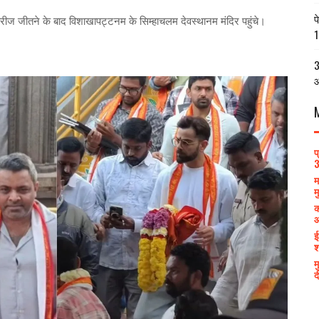
प
रीज जीतने के बाद विशाखापट्टनम के सिम्हाचलम देवस्थानम मंदिर पहुंचे।
1
3
आ
प
3
म
म
क
आ
ई
श
म
द