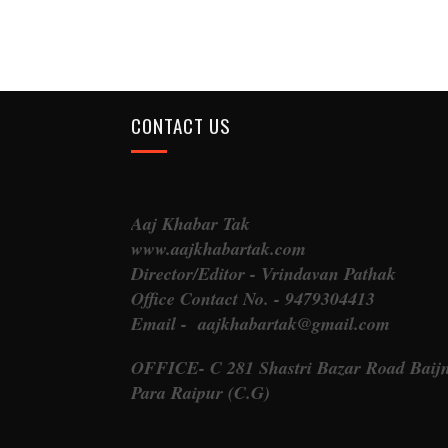
CONTACT US
Aaj Khabar Tak
www.aajkhabartak.com
Director/Editor - Vrindavan Pathak
Office Contact No. - 9479304413
Email - aajkhabartak@gmail.com
OFFICE- C 281 Shastri Bazar Road Baij
Para Raipur (C.G)