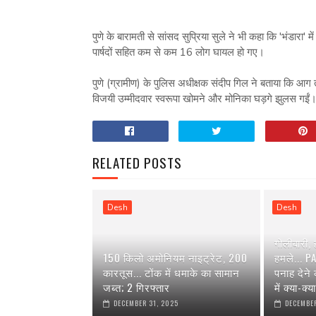
पुणे के बारामती से सांसद सुप्रिया सुले ने भी कहा कि 'भंडारा' 
पार्षदों सहित कम से कम 16 लोग घायल हो गए।
पुणे (ग्रामीण) के पुलिस अधीक्षक संदीप गिल ने बताया कि आग
विजयी उम्मीदवार स्वरूपा खोमने और मोनिका घड़गे झुलस गईं
RELATED POSTS
Desh
Desh
गोलीबारी,
150 किलो अमोनियम नाइट्रेट, 200
हमले... P
कारतूस... टोंक में धमाके का सामान
पनाह देने
जब्त; 2 गिरफ्तार
में क्या-क्
DECEMBER 31, 2025
DECEMBER