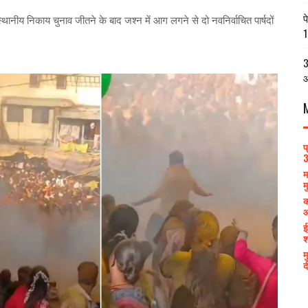
प
स्थानीय निकाय चुनाव जीतने के बाद जश्न में आग लगने से दो नवनिर्वाचित पार्षदों
1
3
आ
प
3
म
म
क
आ
ई
श
म
द