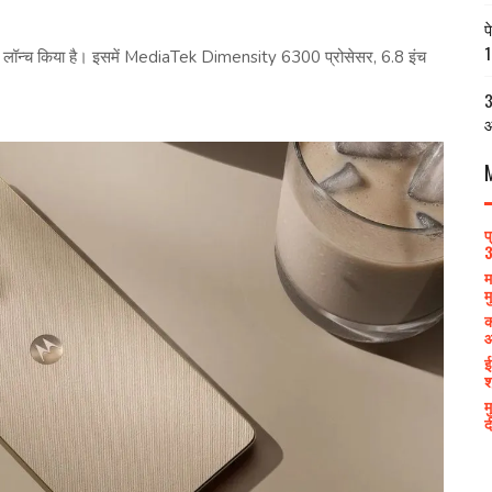
प
1
ें लॉन्च किया है। इसमें MediaTek Dimensity 6300 प्रोसेसर, 6.8 इंच
3
आ
प
3
म
म
क
आ
ई
श
म
द