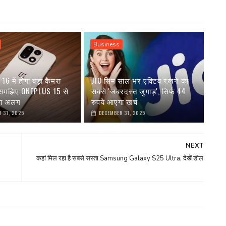
Business
6 में होगा बड़ा कैमरा
JIO सिम साल भर एक्टिव रखने का
 समझिए ONEPLUS 15 से
सबसे 'जबरदस्त जुगाड़', सिर्फ 44
गा अलग
रुपये आएगा खर्च
 31, 2025
DECEMBER 31, 2025
NEXT
कहां मिल रहा है सबसे सस्ता Samsung Galaxy S25 Ultra, देखें डील