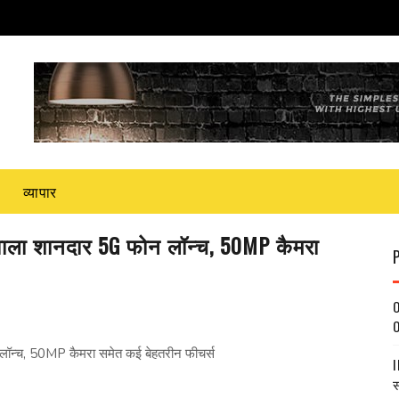
व्यापार
ला शानदार 5G फोन लॉन्च, 50MP कैमरा
O
O
न्च, 50MP कैमरा समेत कई बेहतरीन फीचर्स
I
स