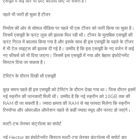
एसयूवी में कई और भी छोटे बदलाव किए जा सकते हैं।
पहले भी जारी हो चुका है टीजर
निर्माता की ओर से सोशल मीडिया पर पहले भी एक टीजर को जारी किया जा चुका है।
जिसमें एसयूवी के फ्रंट लुक की झलक मिल रही थी। टीजर के मुताबिक एसयूवी की
फ्रंट ग्रिल में बदलाव किया गया है और इसके साथ ही इस एसयूवी के पहले के टीजर
में भी टेल लाइट्स की झलक दी गई है। उम्‍मीद है कि इस एसयूवी के नए वर्जन में कई
नए फीचर्स को भी दिया जाएगा। जिसमें इस एसयूवी में नया और बेहतर इंफोटेनमेंट
सिस्‍टम दिया जा सकता है।
टेस्टिंग के दौरान दिखी थी एसयूवी
कुछ समय पहले ही इस एसयूवी को टेस्टिंग के दौरान देखा गया था। जिस दौरान इसमें
नई स्‍क्रीन की जानकारी मिली थी। उम्‍मीद है कि नई स्‍क्रीन को 10GB तक की
RAM दी जा सकती है। ज्‍यादा क्षमता की RAM से यह फायदा मिलेगा कि स्क्रीन
रिस्पॉन्स और ओवरऑल ऑपरेशन पहले से कहीं ज्यादा स्मूद और फास्ट हो जाएंगे।
मल्टी-टच जेस्चर कंट्रोल्स का सपोर्ट
नई Hector का इंफोटेनमेंट सिस्टम मल्टी-टच जेस्चर कंट्रोल्स भी सपोर्ट कर