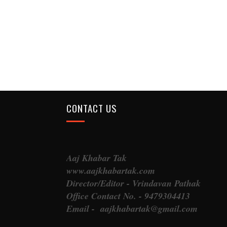
CONTACT US
Aaj Khabar Tak
www.aajkhabartak.com
Director/Editor - Vrindavan Pathak
Office Contact No. - 9479304413
Email - aajkhabartak@gmail.com