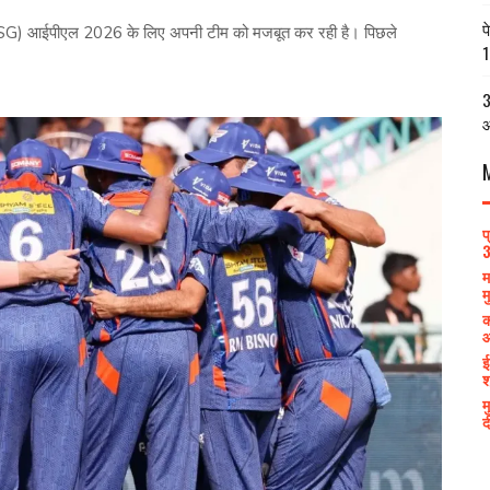
प
) आईपीएल 2026 के लिए अपनी टीम को मजबूत कर रही है। पिछले
1
3
आ
प
3
म
म
क
आ
ई
श
म
द