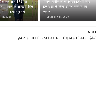
 2 छक्के और 170 का
भारत-श्रीलंका से लेकर इंग्‍लैंड तक,
रेट... साल के आखिरी दिन
इन देशों ने किया अपने स्‍क्वॉड का
या 'पांड्या' प्रलय
एलान
 31, 2025
DECEMBER 31, 2025
NEXT
पृथ्वी शॉ इस साल भी रहे खाली हाथ, किसी भी फ्रेंचाइजी ने नहीं लगाई बोली