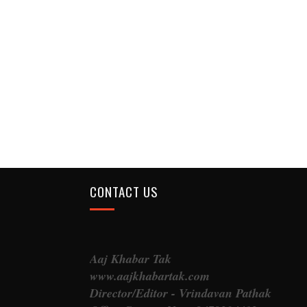
CONTACT US
Aaj Khabar Tak
www.aajkhabartak.com
Director/Editor - Vrindavan Pathak