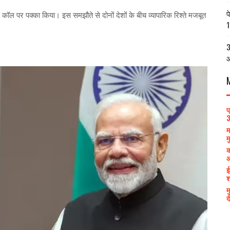
प
न कॉल पर पक्का किया। इस समझौते से दोनों देशों के बीच व्यापारिक रिश्ते मजबूत
1
3
आ
प
3
म
म
क
आ
ई
श
म
द