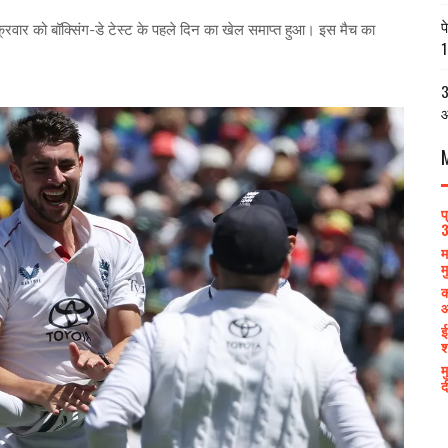
प
शुक्रवार को बॉक्सिंग-डे टेस्‍ट के पहले दिन का खेल समाप्‍त हुआ। इस मैच का
1
3
आ
प
3
म
म
क
आ
ई
श
म
द