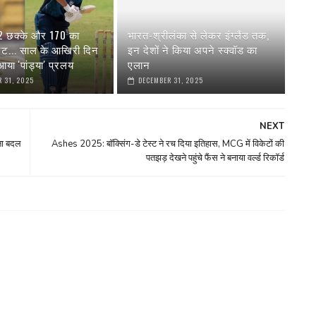
 2 छक्के और 170 का
भारत-श्रीलंका से लेकर इंग्‍लैंड तक,
रेट... साल के आखिरी दिन
इन देशों ने किया अपने स्‍क्वॉड का
या 'पांड्या' प्रलय
एलान
 31, 2025
DECEMBER 31, 2025
NEXT
ना बदल
Ashes 2025: बॉक्सिंग-डे टेस्‍ट ने रच दिया इतिहास, MCG में विकेटों की
पतझड़ देखने पहुंचे फैंस ने बनाया वर्ल्ड रिकॉर्ड