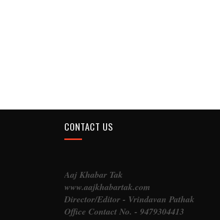
CONTACT US
Aaj Khabar Tak
www.aajkhabartak.com
Director/Editor - Vrindavan Pathak
Office Contact No. - 9479304413