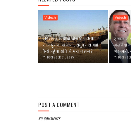
Videsh
Videsh
रेगिस्तान के बीचों-बीच मिला 500
ए साल से 
साल पुराना खजाना, समुद्र से यहां
अलविदा कह 
कैसे पहुंचा सोने से भरा जहाज?
अरबपति, क
DECEMBER 31, 2025
DECEMBER
POST A COMMENT
NO COMMENTS