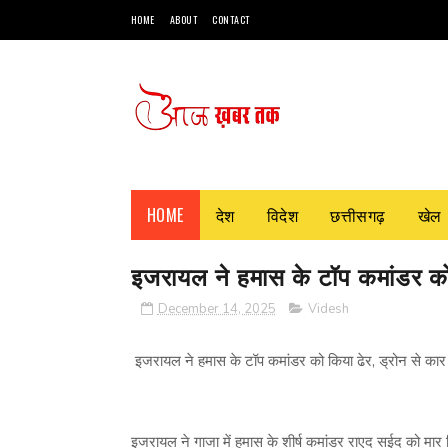
HOME
ABOUT
CONTACT
HOME
देश
विदेश
छत्तीसगढ़
खेल
इजरायल ने हमास के टॉप कमांडर को 
December 14, 2025
Videsh
इजरायल ने हमास के टॉप कमांडर को किया ढेर, ड्रोन से कार
इजरायल ने गाजा में हमास के शीर्ष कमांडर राएद सईद को मार ग