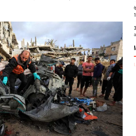
प
1
3
आ
L