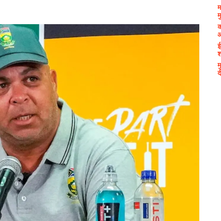
म
म
क
आ
ई
श
म
द