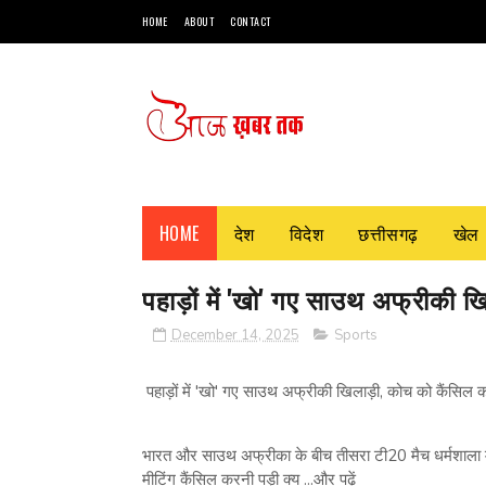
HOME
ABOUT
CONTACT
HOME
देश
विदेश
छत्तीसगढ़
खेल
पहाड़ों में 'खो' गए साउथ अफ्रीकी ख
December 14, 2025
Sports
पहाड़ों में 'खो' गए साउथ अफ्रीकी खिलाड़ी, कोच को कैंसिल क
भारत और साउथ अफ्रीका के बीच तीसरा टी20 मैच धर्मशाला म
मीटिंग कैंसिल करनी पड़ी क्य ...और पढ़ें