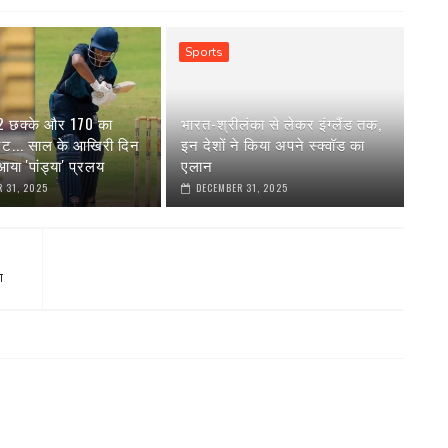
Sports
 2 छक्के और 170 का
भारत-श्रीलंका से लेकर इंग्‍लैंड तक,
रेट... साल के आखिरी दिन
इन देशों ने किया अपने स्‍क्वॉड का
या 'पांड्या' प्रलय
एलान
 31, 2025
DECEMBER 31, 2025
ा