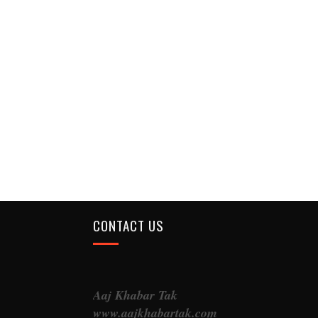
CONTACT US
Aaj Khabar Tak
www.aajkhabartak.com