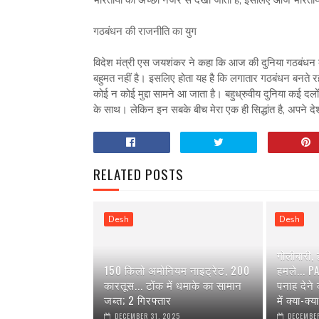
गठबंधन की राजनीति का युग
विदेश मंत्री एस जयशंकर ने कहा कि आज की दुनिया गठबंधन क
बहुमत नहीं है। इसलिए होता यह है कि लगातार गठबंधन बनते रहते है
कोई न कोई मुद्दा सामने आ जाता है। बहुध्रुवीय दुनिया कई दलों
के साथ। लेकिन इन सबके बीच मेरा एक ही सिद्धांत है, अपने 
RELATED POSTS
Desh
Desh
गोलीबारी,
150 किलो अमोनियम नाइट्रेट, 200
हमले... P
कारतूस... टोंक में धमाके का सामान
पनाह देने
जब्त; 2 गिरफ्तार
में क्या-क्
DECEMBER 31, 2025
DECEMBER