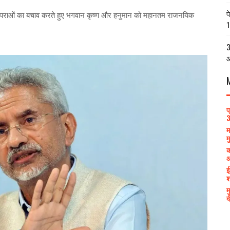
प
य परंपराओं का बचाव करते हुए भगवान कृष्ण और हनुमान को महानतम राजनयिक
1
3
आ
प
3
म
म
क
आ
ई
श
म
द