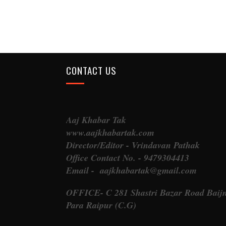
CONTACT US
Aaj Khabar Tak
www.aajkhabartak.com
Director/Editor - Vrindavan Pathak
Office Contact No. - 9479304413
Email - aajkhabartak@gmail.com
OFFICE- C 281 Shastri Bazar Road Baij
Para Raipur (C.G)