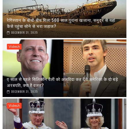
रेगिस्तान के बीचों-बीच मिला 500 साल पुराना खजाना, समुद्र से यहां
कैसे पहुंचा सोने से भरा जहाज?
DECEMBER 31, 2025
Videsh
ए साल से पहले सिलिकॉन वैली को अलविदा कह देंगे अमेरिका के दो बड़े
अरबपति, क्या है वजह?
DECEMBER 31, 2025
Videsh