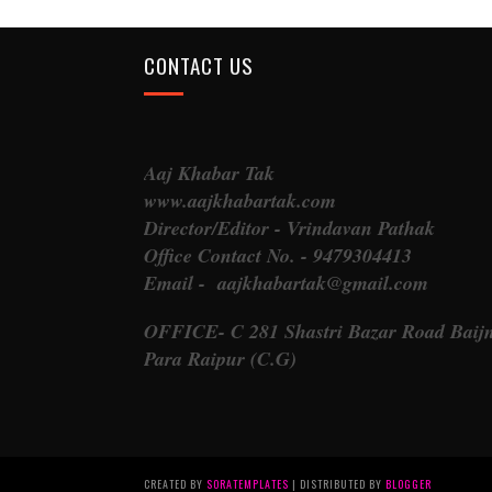
CONTACT US
Aaj Khabar Tak
www.aajkhabartak.com
Director/Editor - Vrindavan Pathak
Office Contact No. - 9479304413
Email - aajkhabartak@gmail.com
OFFICE- C 281 Shastri Bazar Road Baij
Para Raipur (C.G)
CREATED BY
SORATEMPLATES
| DISTRIBUTED BY
BLOGGER