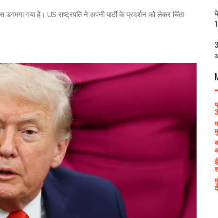
प
ास डगमगा गया है। US राष्ट्रपति ने अपनी पार्टी के प्रदर्शन को लेकर चिंता
1
3
आ
प
3
म
म
क
आ
ई
श
म
द