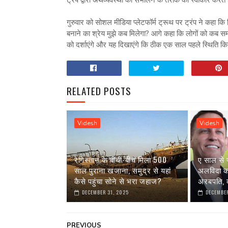
गुरुवार को सोशल मीडिया प्लेटफॉर्म ट्रूथ पर ट्रंप ने कहा कि 
बनाने का श्रेय मुझे कब मिलेगा? आगे कहा कि लोगों को कब स
को दर्शाएंगे और यह दिखाएंगे कि ठीक एक साल पहले स्थिति 
RELATED POSTS
Videsh
Videsh
रेगिस्तान के बीचों-बीच मिला 500
ए साल से 
साल पुराना खजाना, समुद्र से यहां
अलविदा कह 
कैसे पहुंचा सोने से भरा जहाज?
अरबपति, क
DECEMBER 31, 2025
DECEMBER
PREVIOUS