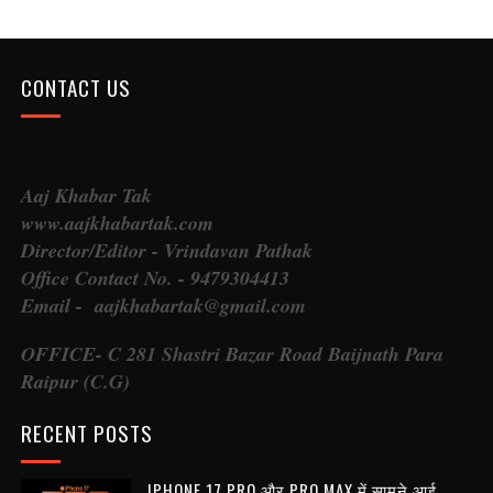
CONTACT US
Aaj Khabar Tak
www.aajkhabartak.com
Director/Editor - Vrindavan Pathak
Office Contact No. - 9479304413
Email - aajkhabartak@gmail.com
OFFICE- C 281 Shastri Bazar Road Baijnath Para
Raipur (C.G)
RECENT POSTS
IPHONE 17 PRO और PRO MAX में सामने आई