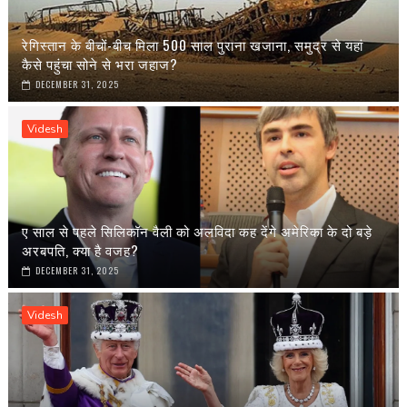
रेगिस्तान के बीचों-बीच मिला 500 साल पुराना खजाना, समुद्र से यहां
कैसे पहुंचा सोने से भरा जहाज?
DECEMBER 31, 2025
Videsh
ए साल से पहले सिलिकॉन वैली को अलविदा कह देंगे अमेरिका के दो बड़े
अरबपति, क्या है वजह?
DECEMBER 31, 2025
Videsh