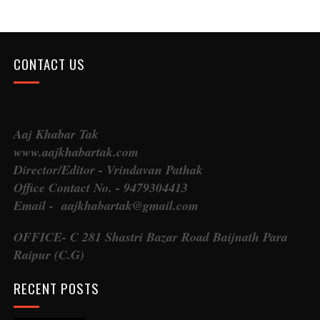
CONTACT US
Aaj Khabar Tak
www.aajkhabartak.com
Director/Editor - Vrindavan Pathak
Office Contact No. - 9479304413
Email - aajkhabartak@gmail.com
OFFICE- C 281 Shastri Bazar Road Baijnath Para
Raipur (C.G)
RECENT POSTS