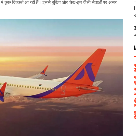
ें कुछ दिक्कतें आ रही हैं। इससे बुकिंग और चेक-इन जैसी सेवाओं पर असर
I
स
3
आ
प
3
म
म
क
आ
ई
श
म
द