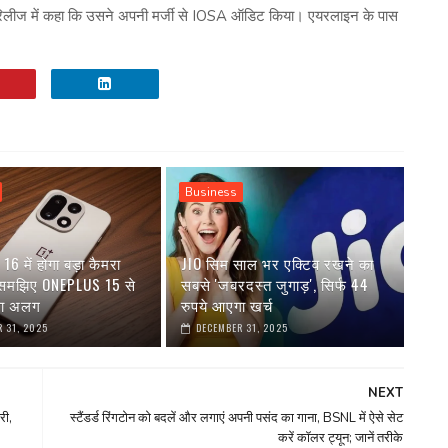
रिलीज में कहा कि उसने अपनी मर्जी से IOSA ऑडिट किया। एयरलाइन के पास
Business
6 में होगा बड़ा कैमरा
JIO सिम साल भर एक्टिव रखने का
 समझिए ONEPLUS 15 से
सबसे 'जबरदस्त जुगाड़', सिर्फ 44
गा अलग
रुपये आएगा खर्च
 31, 2025
DECEMBER 31, 2025
NEXT
री,
स्टैंडर्ड रिंगटोन को बदलें और लगाएं अपनी पसंद का गाना, BSNL में ऐसे सेट
करें कॉलर ट्यून; जानें तरीके