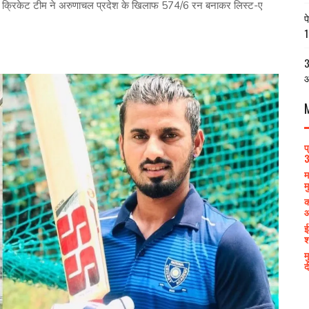
र क्रिकेट टीम ने अरुणाचल प्रदेश के खिलाफ 574/6 रन बनाकर लिस्ट-ए
प
1
3
आ
प
3
म
म
क
आ
ई
श
म
द