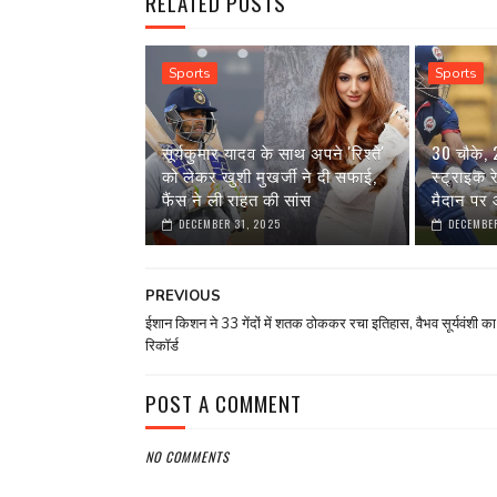
RELATED POSTS
Sports
Sports
सूर्यकुमार यादव के साथ अपने 'रिश्ते'
30 चौके,
को लेकर खुशी मुखर्जी ने दी सफाई,
स्ट्राइक 
फैंस ने ली राहत की सांस
मैदान पर आ
DECEMBER 31, 2025
DECEMBER
PREVIOUS
ईशान किशन ने 33 गेंदों में शतक ठोककर रचा इतिहास, वैभव सूर्यवंशी का 
रिकॉर्ड
POST A COMMENT
NO COMMENTS