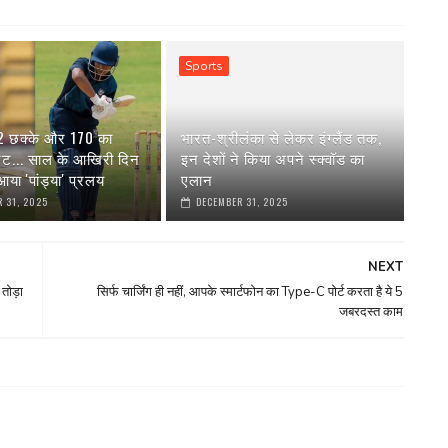
Sports
 2 छक्के और 170 का
भारत-श्रीलंका से लेकर इंग्‍लैंड तक,
रेट... साल के आखिरी दिन
इन देशों ने किया अपने स्‍क्वॉड का
या 'पांड्या' प्रलय
एलान
 31, 2025
DECEMBER 31, 2025
NEXT
तोड़ा
सिर्फ चार्जिंग ही नहीं, आपके स्मार्टफोन का Type-C पोर्ट करता है ये 5
जबरदस्त काम