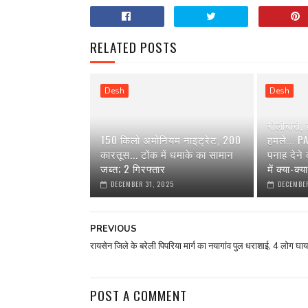
RELATED POSTS
Desh
Desh
गोलीबारी,
150 किलो अमोनियम नाइट्रेट, 200
हमले... P
कारतूस... टोंक में धमाके का सामान
पनाह देने
जब्त; 2 गिरफ्तार
में क्या-क्
DECEMBER 31, 2025
DECEMBER
PREVIOUS
रायसेन जिले के बरेली पिपरिया मार्ग का नयागांव पुल धराशाई, 4 लोग घा
POST A COMMENT