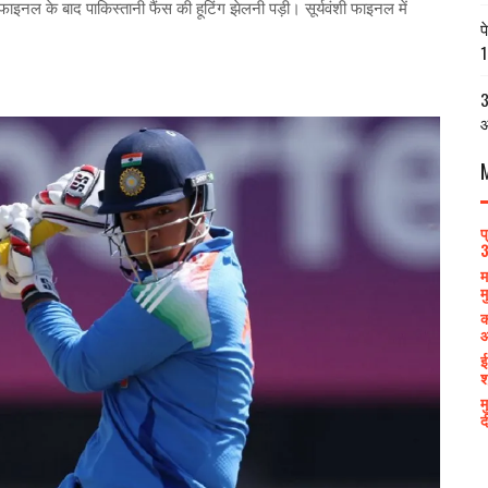
नल के बाद पाकिस्‍तानी फैंस की हूटिंग झेलनी पड़ी। सूर्यवंशी फाइनल में
प
1
3
आ
प
3
म
म
क
आ
ई
श
म
द