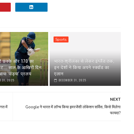
Sports
 2 छक्के और 170 का
भारत-श्रीलंका से लेकर इंग्‍लैंड तक,
रेट... साल के आखिरी दिन
इन देशों ने किया अपने स्‍क्वॉड का
या 'पांड्या' प्रलय
एलान
 31, 2025
DECEMBER 31, 2025
NEXT
गत में
Google ने भारत में लॉन्च किया इमरजेंसी लोकेशन सर्विस, किसे मिलेगा
फायदा?