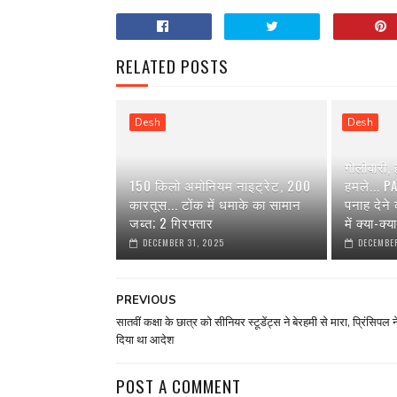
RELATED POSTS
Desh
Desh
गोलीबारी,
150 किलो अमोनियम नाइट्रेट, 200
हमले... P
कारतूस... टोंक में धमाके का सामान
पनाह देने
जब्त; 2 गिरफ्तार
में क्या-क्
DECEMBER 31, 2025
DECEMBER
PREVIOUS
सातवीं कक्षा के छात्र को सीनियर स्टूडेंट्स ने बेरहमी से मारा, प्रिंसिपल न
दिया था आदेश
POST A COMMENT