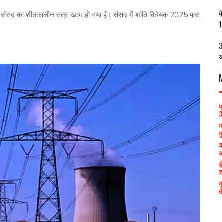
प
द का शीतकालीन सत्र खत्म हो गया है। संसद में शांति विधेयक 2025 पास
1
3
आ
प
3
म
म
क
आ
ई
श
म
द