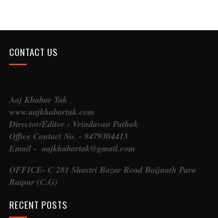
CONTACT US
Aaj Khabar Tak
www.aajkhabartak.com
Director/Editor - Vrindavan Pathak
Office Contact No. - 9479304413
Email - aajkhabartak@gmail.com
OFFICE- C 281 Shastri Bazar Road Baijnath Para
Raipur (C.G)
RECENT POSTS