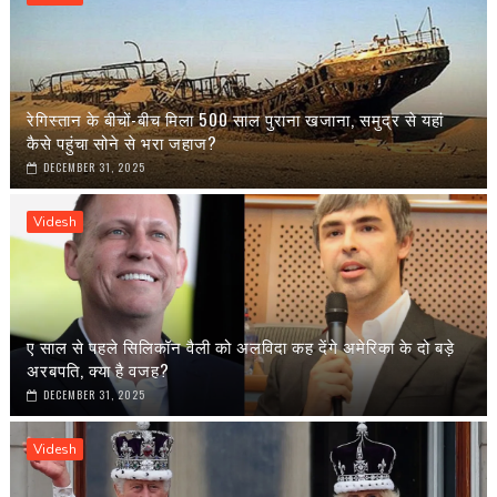
रेगिस्तान के बीचों-बीच मिला 500 साल पुराना खजाना, समुद्र से यहां
कैसे पहुंचा सोने से भरा जहाज?
DECEMBER 31, 2025
Videsh
ए साल से पहले सिलिकॉन वैली को अलविदा कह देंगे अमेरिका के दो बड़े
अरबपति, क्या है वजह?
DECEMBER 31, 2025
Videsh