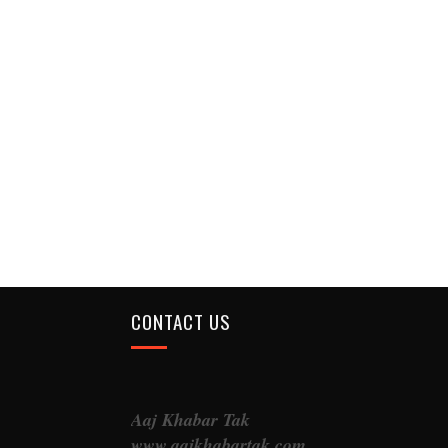
CONTACT US
Aaj Khabar Tak
www.aajkhabartak.com