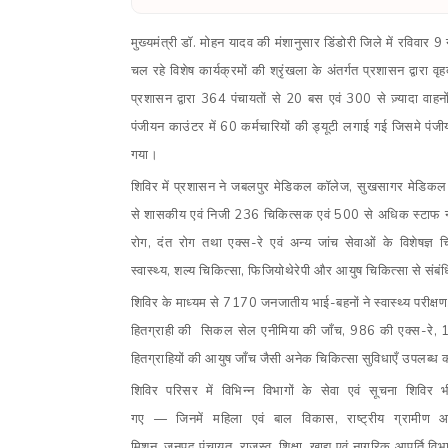
मुख्यमंत्री डॉ. मोहन यादव की मंशानुसार डिंडोरी जिले में रवि
चल रहे विशेष कार्यक्रमों की श्रृंखला के अंतर्गत प्रशासन द्वारा
प्रशासन द्वारा 364 पंचायतों से 20 बस एवं 300 से ज़्यादा वाह
पंजीयन काउंटर में 60 कर्मचारियों की ड्यूटी लगाई गई जिसमे प
गया।
शिविर में प्रशासन ने जबलपुर मेडिकल कॉलेज
,
सुखसागर मेडिकल
से शासकीय एवं निजी 236 चिकित्सक एवं 500 से अधिक स्टाफ नर्
रोग
,
दंत रोग तथा एक्स-रे एवं अन्य जांच सेवाओं के विशेषज्ञ
स्वास्थ्य
,
शल्य चिकित्सा
,
फिजियोथेरेपी और आयुष चिकित्सा से संबंधित
शिविर के माध्यम से 7170 जनजातीय भाई-बहनों ने स्वास्थ्य परीक्षण
हितग्राही की
सिकल सेल एनीमिया की जाँच
,
986 की एक्स-रे
,
1
हितग्राहियों की आयुष जाँच जैसी अनेक चिकित्सा सुविधाएँ उपलब्ध
शिविर परिसर में विभिन्न विभागों के सेवा एवं सूचना शिविर 
गए
—
जिनमें महिला एवं बाल विकास
,
राष्ट्रीय ग्रामीण
मिशन
,
जनपद पंचायत
,
राजस्व
,
शिक्षा
,
खाद्य एवं नागरिक आपूर्ति वि