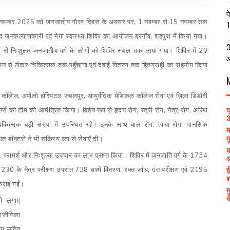
प
वार 9 नवम्बर 2025 को जनजातीय गौरव दिवस के अवसर पर
,
1 नवम्बर से 15 नवम्बर तक
1
 वृहद जनकल्याणकारी एवं मेगा स्वास्थ्य शिविर का आयोजन बरगाँव
,
शहपुरा में किया गया।
3
नों से निःशुल्क जनजातीय वर्ग के लोगों को शिविर स्थल तक लाया गया। शिविर में 20
आ
ंजीयन से लेकर चिकित्सक तक पहुँचाना एवं दवाई वितरण तक हितग्राही का सहयोग किया
 कॉलेज
,
अपोलो हॉस्पिटल जबलपुर
,
आयुर्वेदिक मेडिकल कॉलेज रीवा एवं ज़िला डिंडोरी
प
स की टीम को आमंत्रित किया। विशेष रूप से हृदय रोग
,
स्त्री रोग
,
नेत्र रोग
,
अस्थि
3
 चिकित्सक बड़ी संख्या में उपस्थित रहे। इनके साथ बाल रोग
,
त्वचा रोग
,
मानसिक
म
म
 डॉक्टरों ने भी सक्रिय रूप से सेवाएँ दीं।
क
,
परामर्श और निःशुल्क उपचार का लाभ प्राप्त किया। शिविर में जनजाति वर्ग के 1734
आ
ई
230 के नेत्र परीक्षण उपरांत 738 चश्मे वितरण
,
रक्त जांच
,
दंत परीक्षण एवं 2195
श
 कराई गईं।
म
द
भी लगाए
 आजीविका
भाग सहित