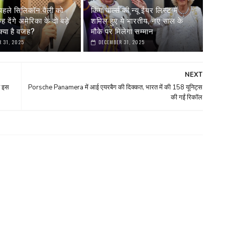
पहले सिलिकॉन वैली को
किंग चार्ल्स की न्यू ईयर लिस्ट में
देंगे अमेरिका के दो बड़े
शमिल हुए ये भारतीय, नए साल के
्या है वजह?
मौके पर मिलेगा सम्मान
 31, 2025
DECEMBER 31, 2025
NEXT
े इस
Porsche Panamera में आई एयरबैग की दिक्कत, भारत में की 158 यूनिट्स
की गईं रिकॉल