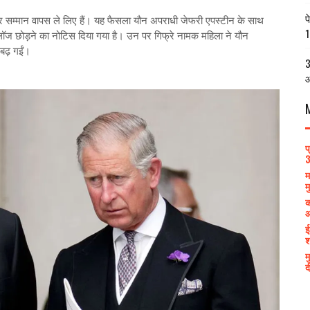
प
ां और सम्मान वापस ले लिए हैं। यह फैसला यौन अपराधी जेफरी एपस्टीन के साथ
1
ल लॉज छोड़ने का नोटिस दिया गया है। उन पर गिफ्रे नामक महिला ने यौन
बढ़ गईं।
3
आ
प
3
म
म
क
आ
ई
श
म
द