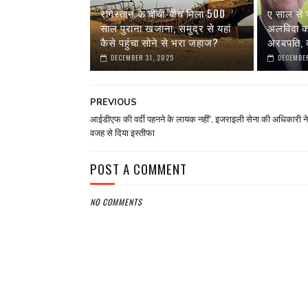
रेगिस्तान के बीचों-बीच मिला 500
ए साल से 
साल पुराना खजाना, समुद्र से यहां
अलविदा कह 
कैसे पहुंचा सोने से भरा जहाज?
अरबपति, क
DECEMBER 31, 2025
DECEMBER
PREVIOUS
आईडीएफ की वर्दी पहनने के लायक नहीं', इजराइली सेना की अधिकारी न
वजह से दिया इस्तीफा
POST A COMMENT
NO COMMENTS