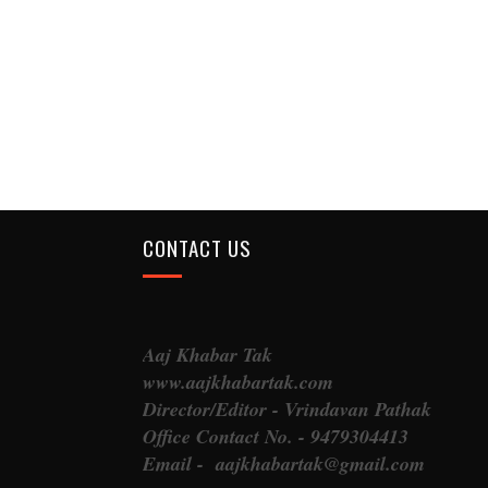
CONTACT US
Aaj Khabar Tak
www.aajkhabartak.com
Director/Editor - Vrindavan Pathak
Office Contact No. - 9479304413
Email - aajkhabartak@gmail.com