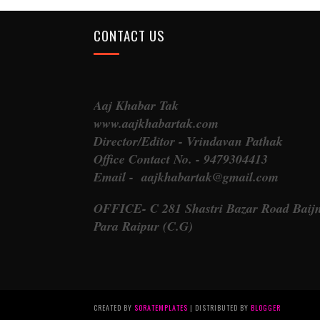
CONTACT US
Aaj Khabar Tak
www.aajkhabartak.com
Director/Editor - Vrindavan Pathak
Office Contact No. - 9479304413
Email - aajkhabartak@gmail.com
OFFICE- C 281 Shastri Bazar Road Baij
Para Raipur (C.G)
CREATED BY
SORATEMPLATES
| DISTRIBUTED BY
BLOGGER