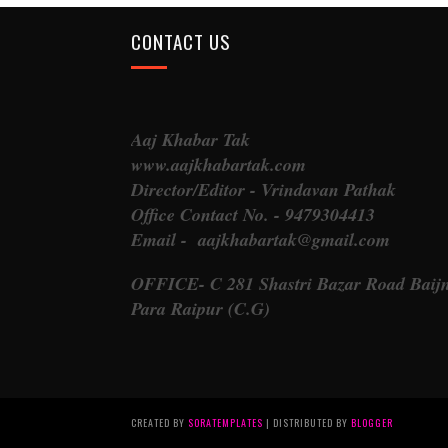
CONTACT US
Aaj Khabar Tak
www.aajkhabartak.com
Director/Editor - Vrindavan Pathak
Office Contact No. - 9479304413
Email - aajkhabartak@gmail.com
OFFICE- C 281 Shastri Bazar Road Baij
Para Raipur (C.G)
CREATED BY
SORATEMPLATES
| DISTRIBUTED BY
BLOGGER