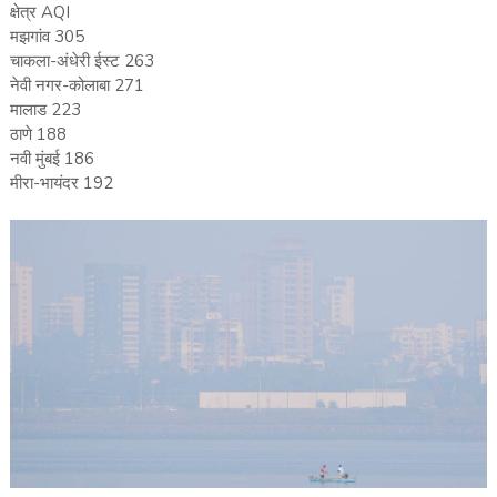
क्षेत्र AQI
मझगांव 305
चाकला-अंधेरी ईस्ट 263
नेवी नगर-कोलाबा 271
मालाड 223
ठाणे 188
नवी मुंबई 186
मीरा-भायंदर 192