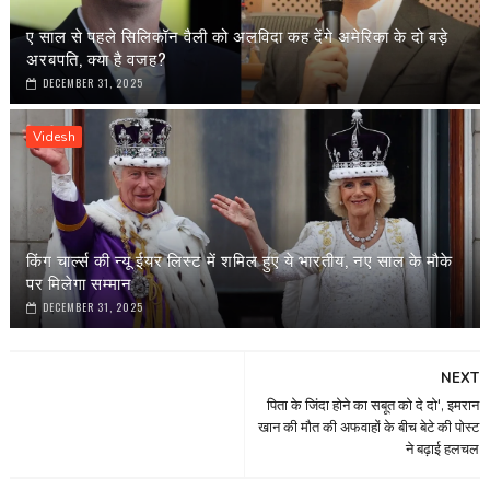
ए साल से पहले सिलिकॉन वैली को अलविदा कह देंगे अमेरिका के दो बड़े
अरबपति, क्या है वजह?
DECEMBER 31, 2025
Videsh
किंग चार्ल्स की न्यू ईयर लिस्ट में शमिल हुए ये भारतीय, नए साल के मौके
पर मिलेगा सम्मान
DECEMBER 31, 2025
NEXT
पिता के जिंदा होने का सबूत को दे दो', इमरान
खान की मौत की अफवाहों के बीच बेटे की पोस्ट
ने बढ़ाई हलचल