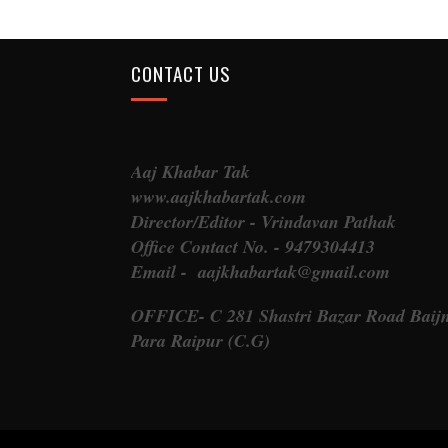
CONTACT US
Aaj Khabar Tak
www.aajkhabartak.com
Director/Editor - Vrindavan Pathak
Office Contact No. - 9479304413
Email - aajkhabartak@gmail.com
OFFICE- C 281 Shastri Bazar Road Baij
Para Raipur (C.G)