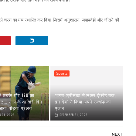
अगले चरण का मंच स्‍थापित कर दिया, जिसमें अनुशासन, जवाबदेही और जीतने की
Sports
 2 छक्के और 170 का
भारत-श्रीलंका से लेकर इंग्‍लैंड तक,
रेट... साल के आखिरी दिन
इन देशों ने किया अपने स्‍क्वॉड का
या 'पांड्या' प्रलय
एलान
 31, 2025
DECEMBER 31, 2025
NEXT