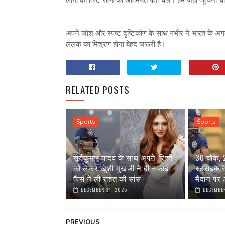
अपने जोश और स्‍पष्‍ट दृष्टिकोण के साथ गंभीर ने भारत के 
ललक का मिश्रण होना बेहद जरूरी है।
RELATED POSTS
Sports
Sports
सूर्यकुमार यादव के साथ अपने 'रिश्ते'
30 चौके,
को लेकर खुशी मुखर्जी ने दी सफाई,
स्ट्राइक 
फैंस ने ली राहत की सांस
मैदान पर आ
DECEMBER 31, 2025
DECEMBER
PREVIOUS