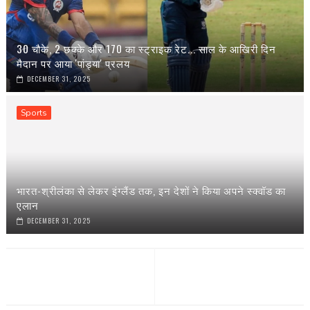
30 चौके, 2 छक्के और 170 का स्ट्राइक रेट... साल के आखिरी दिन
मैदान पर आया 'पांड्या' प्रलय
DECEMBER 31, 2025
Sports
भारत-श्रीलंका से लेकर इंग्‍लैंड तक, इन देशों ने किया अपने स्‍क्वॉड का
एलान
DECEMBER 31, 2025