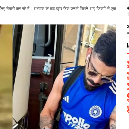
प
लिए तैयारी कर रहे हैं। अभ्यास के बाद कुछ फैंस उनसे मिलने आए जिसमें से एक
1
3
आ
प
3
म
म
क
आ
ई
श
म
द