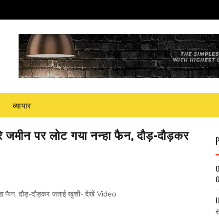
व्यापार
े जमीन पर लोट गया नन्हा फैन, दौड़-दौड़कर
O
O
ा फैन, दौड़-दौड़कर जताई खुशी- देखें Video
I
स