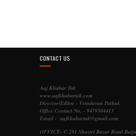
CONTACT US
Aaj Khabar Tak
www.aajkhabartak.com
Director/Editor - Vrindavan Pathak
Office Contact No. - 9479304413
Email - aajkhabartak@gmail.com
OFFICE- C 281 Shastri Bazar Road Baij