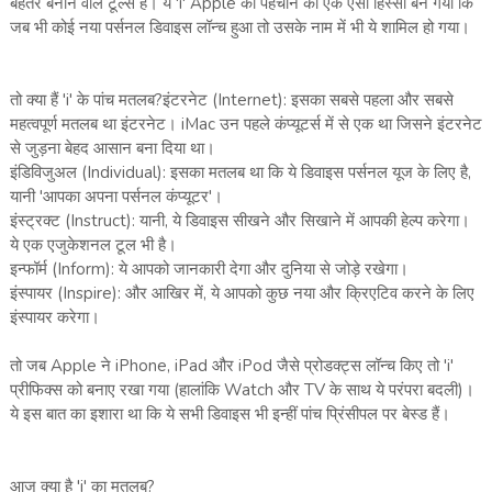
बेहतर बनाने वाले टूल्स हैं। ये 'i' Apple की पहचान का एक ऐसा हिस्सा बन गया कि
जब भी कोई नया पर्सनल डिवाइस लॉन्च हुआ तो उसके नाम में भी ये शामिल हो गया।
तो क्या हैं 'i' के पांच मतलब?इंटरनेट (Internet): इसका सबसे पहला और सबसे
महत्वपूर्ण मतलब था इंटरनेट। iMac उन पहले कंप्यूटर्स में से एक था जिसने इंटरनेट
से जुड़ना बेहद आसान बना दिया था।
इंडिविजुअल (Individual): इसका मतलब था कि ये डिवाइस पर्सनल यूज के लिए है,
यानी 'आपका अपना पर्सनल कंप्यूटर'।
इंस्ट्रक्ट (Instruct): यानी, ये डिवाइस सीखने और सिखाने में आपकी हेल्प करेगा।
ये एक एजुकेशनल टूल भी है।
इन्फॉर्म (Inform): ये आपको जानकारी देगा और दुनिया से जोड़े रखेगा।
इंस्पायर (Inspire): और आखिर में, ये आपको कुछ नया और क्रिएटिव करने के लिए
इंस्पायर करेगा।
तो जब Apple ने iPhone, iPad और iPod जैसे प्रोडक्ट्स लॉन्च किए तो 'i'
प्रीफिक्स को बनाए रखा गया (हालांकि Watch और TV के साथ ये परंपरा बदली)।
ये इस बात का इशारा था कि ये सभी डिवाइस भी इन्हीं पांच प्रिंसीपल पर बेस्ड हैं।
आज क्या है 'i' का मतलब?