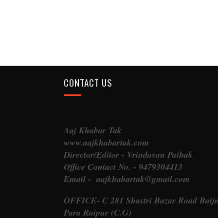
CONTACT US
Aaj Khabar Tak
www.aajkhabartak.com
Director/Editor - Vrindavan Pathak
Office Contact No. - 9479304413
Email - aajkhabartak@gmail.com
OFFICE- C 281 Shastri Bazar Road Baij
Para Raipur (C.G)