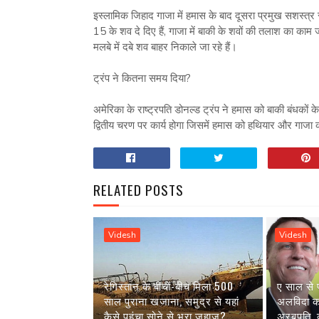
इस्लामिक जिहाद गाजा में हमास के बाद दूसरा प्रमुख सशस्त्र 
15 के शव दे दिए हैं, गाजा में बाकी के शवों की तलाश का काम ज
मलबे में दबे शव बाहर निकाले जा रहे हैं।
ट्रंप ने कितना समय दिया?
अमेरिका के राष्ट्रपति डोनल्ड ट्रंप ने हमास को बाकी बंधकों
द्वितीय चरण पर कार्य होगा जिसमें हमास को हथियार और गाजा क
RELATED POSTS
Videsh
Videsh
रेगिस्तान के बीचों-बीच मिला 500
ए साल से 
साल पुराना खजाना, समुद्र से यहां
अलविदा कह 
कैसे पहुंचा सोने से भरा जहाज?
अरबपति, क