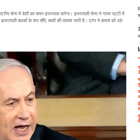
I
राष्ट्रीय सेना में देशों का चयन इजरायल करेगा। इजरायली सेना ने गाजा पट्टी में
स
इजरायली बंधकों के शव सौंपे, बाकी की तलाश जारी है। ट्रंप ने हमास को 48
3
आ
प
3
म
म
क
आ
ई
श
म
द