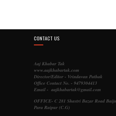
CONTACT US
Aaj Khabar Tak
www.aajkhabartak.com
Director/Editor - Vrindavan Pathak
Office Contact No. - 9479304413
Email - aajkhabartak@gmail.com
OFFICE- C 281 Shastri Bazar Road Baij
Para Raipur (C.G)