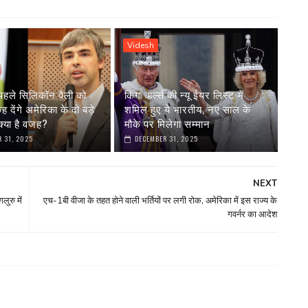
Videsh
पहले सिलिकॉन वैली को
किंग चार्ल्स की न्यू ईयर लिस्ट में
देंगे अमेरिका के दो बड़े
शमिल हुए ये भारतीय, नए साल के
्या है वजह?
मौके पर मिलेगा सम्मान
 31, 2025
DECEMBER 31, 2025
NEXT
ुरु में
एच-1बी वीजा के तहत होने वाली भर्तियों पर लगी रोक, अमेरिका में इस राज्य के
गवर्नर का आदेश