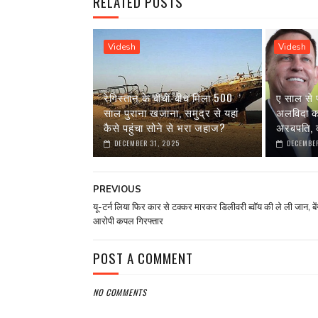
RELATED POSTS
Videsh
Videsh
रेगिस्तान के बीचों-बीच मिला 500
ए साल से 
साल पुराना खजाना, समुद्र से यहां
अलविदा कह 
कैसे पहुंचा सोने से भरा जहाज?
अरबपति, क
DECEMBER 31, 2025
DECEMBER
PREVIOUS
यू-टर्न लिया फिर कार से टक्कर मारकर डिलीवरी ब्वॉय की ले ली जान, बेंगल
आरोपी कपल गिरफ्तार
POST A COMMENT
NO COMMENTS